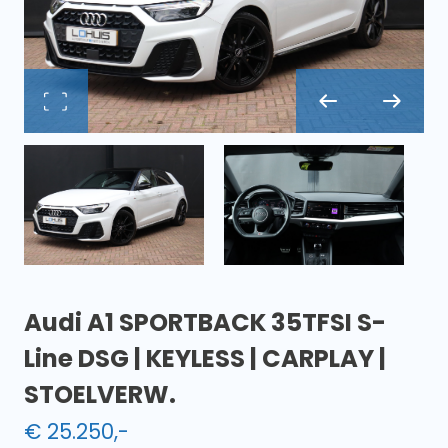
Audi A1 SPORTBACK 35TFSI S-
Line DSG | KEYLESS | CARPLAY |
STOELVERW.
€
25.250
,-