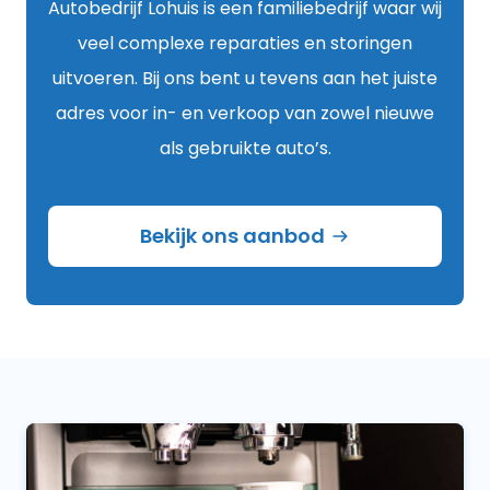
Autobedrijf Lohuis is een familiebedrijf waar wij
veel complexe reparaties en storingen
uitvoeren. Bij ons bent u tevens aan het juiste
adres voor in- en verkoop van zowel nieuwe
als gebruikte auto’s.
Bekijk ons aanbod