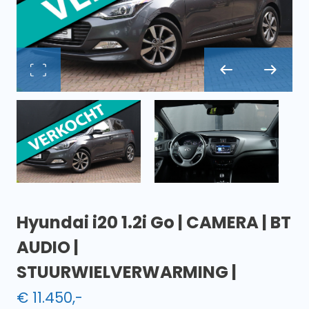
Hyundai i20 1.2i Go | CAMERA | BT
AUDIO |
STUURWIELVERWARMING |
€
11.450
,-