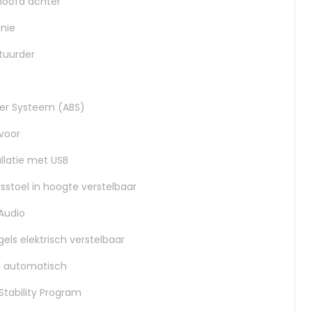
hoofd achter
knie
tuurder
eer Systeem (ABS)
voor
allatie met USB
sstoel in hoogte verstelbaar
Audio
gels elektrisch verstelbaar
n automatisch
 Stability Program