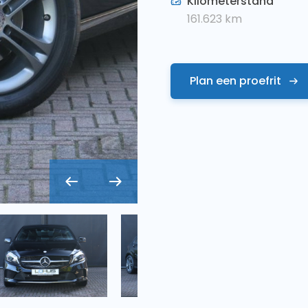
Kilometerstand
161.623
km
Plan een proefrit