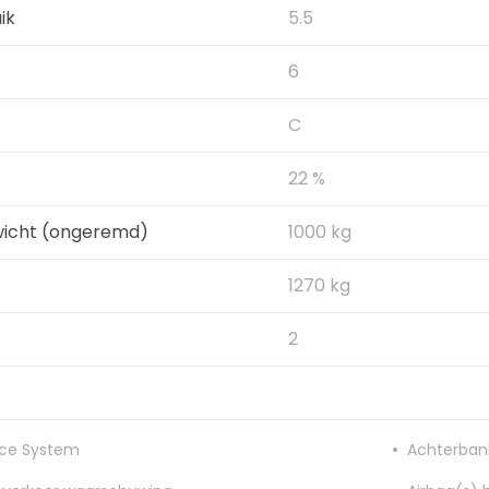
ik
5.5
6
C
22 %
wicht (ongeremd)
1000 kg
1270 kg
2
nce System
Achterbank