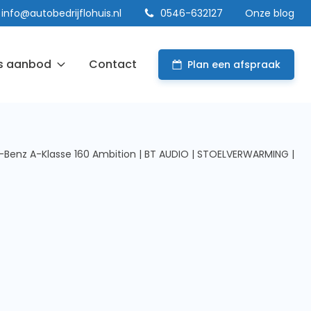
info@autobedrijflohuis.nl
0546-632127
Onze blog
s aanbod
Contact
Plan een afspraak
Benz A-Klasse 160 Ambition | BT AUDIO | STOELVERWARMING |