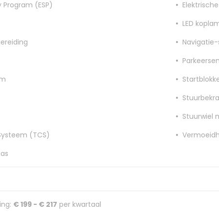
ty Program (ESP)
Elektrisch
LED kopla
ereiding
Navigatie
Parkeersen
em
Startblokk
Stuurbekra
Stuurwiel 
 Systeem (TCS)
Vermoeidh
as
ing:
€ 199 - € 217
per kwartaal