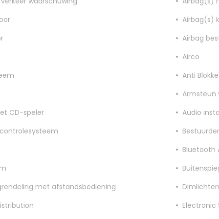
verkeer waarschuwing
Airbag(s) 
oor
Airbag(s) 
r
Airbag bes
Airco
teem
Anti Blokk
Armsteun 
met CD-speler
Audio inst
controlesysteem
Bestuurder
Bluetooth 
em
Buitenspie
grendeling met afstandsbediening
Dimlichte
istribution
Electronic