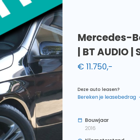
Mercedes-Be
| BT AUDIO 
€
11.750
,-
Deze auto leasen?
Bereken je leasebedrag
Bouwjaar
2016