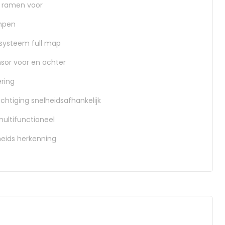
e ramen voor
mpen
-systeem full map
sor voor en achter
ering
chtiging snelheidsafhankelijk
multifunctioneel
eids herkenning